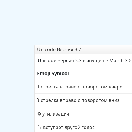
Unicode Версия 3.2
Unicode Версия 3.2 выпущен в March 20
Emoji Symbol
стрелка вправо с поворотом вверх
⤴️
стрелка вправо с поворотом вниз
⤵️
утилизация
♻️
вступает другой голос
〽️