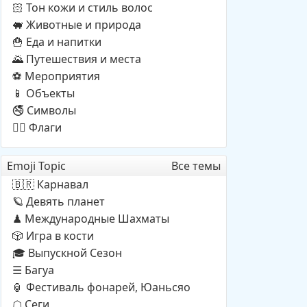
Тон кожи и стиль волос
🏻
Животные и природа
🐖
Еда и напитки
🍟
Путешествия и места
🌄
Мероприятия
⚽
Объекты
📱
Символы
🚭
Флаги
🏳️‍🌈
Emoji Topic
Все темы
Карнавал
🇧🇷
Девять планет
🪐
Международные Шахматы
♟
Игра в кости
🎲
Выпускной Сезон
🎓
Багуа
☰
Фестиваль фонарей, Юаньсяо
🏮
Cеги
☖