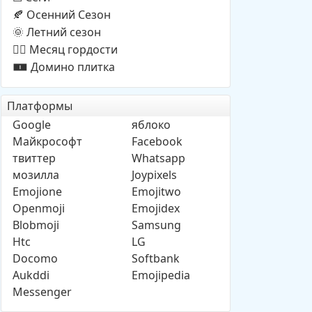
Осенний Cезон
🍂
Летний сезон
🌞
Месяц гордости
🏳️‍🌈
Домино плитка
🀰
Платформы
Google
яблоко
Майкрософт
Facebook
твиттер
Whatsapp
мозилла
Joypixels
Emojione
Emojitwo
Openmoji
Emojidex
Blobmoji
Samsung
Htc
LG
Docomo
Softbank
Aukddi
Emojipedia
Messenger