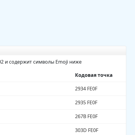
29
02 и содержит символы Emoji ниже
Кодовая точка
2934 FE0F
2935 FE0F
267B FE0F
303D FE0F