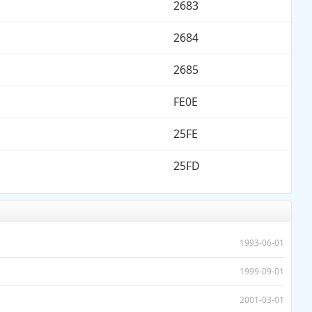
2683
2684
2685
FE0E
25FE
25FD
1993-06-01
1999-09-01
2001-03-01