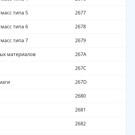
масс типа 5
2677
масс типа 6
2678
масс типа 7
2679
ных материалов
267A
267C
маги
267D
2680
2681
2682