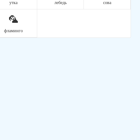
утка
лебедь
сова
🦜
фламинго