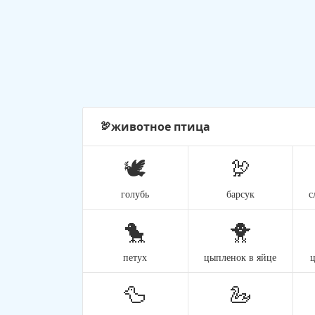
животное птица
🦃
🕊️
🦃
голубь
барсук
с
🐤
🐥
петух
цыпленок в яйце
🦆
🦢