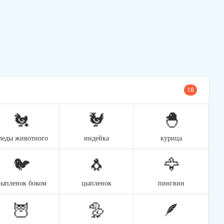
18
🐔
🐓
🐣
леды животного
индейка
курица
🐦
🐧
🦅
цыпленок боком
цыпленок
пингвин
🦉
🦤
🪶