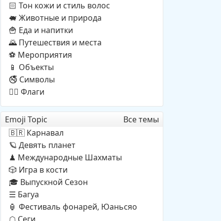
Тон кожи и стиль волос
🏻
Животные и природа
🐖
Еда и напитки
🍟
Путешествия и места
🌄
Мероприятия
⚽
Объекты
📱
Символы
🚭
Флаги
🏳️‍🌈
Emoji Topic
Все темы
Карнавал
🇧🇷
Девять планет
🪐
Международные Шахматы
♟
Игра в кости
🎲
Выпускной Сезон
🎓
Багуа
☰
Фестиваль фонарей, Юаньсяо
🏮
Cеги
☖