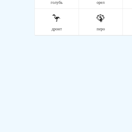
голубь
орел
🦩
🦚
дронт
перо