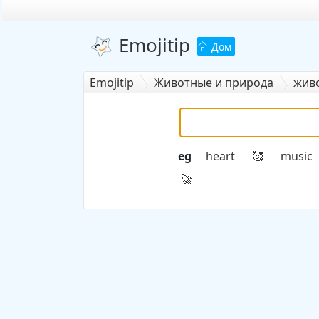
Emojitip
Дом
Emojitip
Животные и природа
жив
eg
heart
music
🥰
🚀