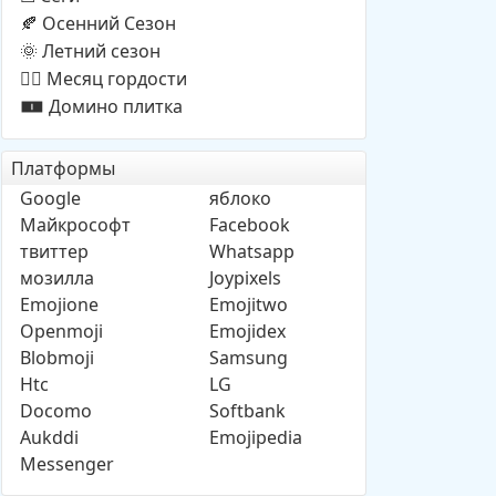
Осенний Cезон
🍂
Летний сезон
🌞
Месяц гордости
🏳️‍🌈
Домино плитка
🀰
Платформы
Google
яблоко
Майкрософт
Facebook
твиттер
Whatsapp
мозилла
Joypixels
Emojione
Emojitwo
Openmoji
Emojidex
Blobmoji
Samsung
Htc
LG
Docomo
Softbank
Aukddi
Emojipedia
Messenger