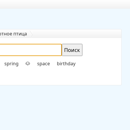
отное птица
spring
space
birthday
🐶