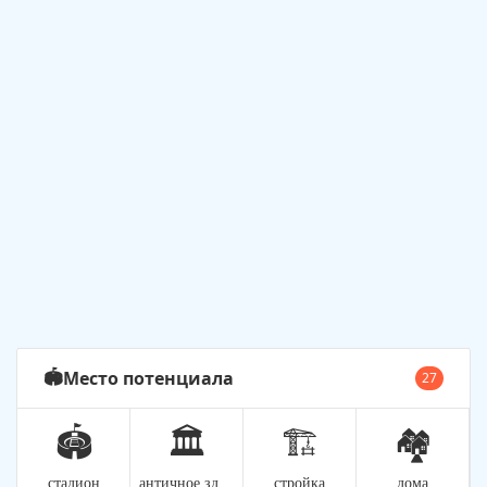
Место потенциала
🏟️
27
🏟️
🏛️
🏗️
🏘️
стадион
античное здание
стройка
дома