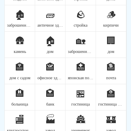
🏚️
🧱
🪨
🪵
заброшенный дом
античное здание
стройка
кирпичи
🛖
🏠
🏡
🏢
камень
дом
заброшенный дом
дом
🏣
🏤
🏥
🏦
дом с садом
офисное здание
японская почта
почта
🏨
🏩
🏪
🏫
больница
банк
гостиница
гостиница для свиданий
🏬
🏭
🏯
🏰
круглосуточный магазин
завод
универмаг
завод