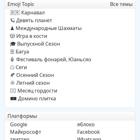
Emoji Topic
Все темы
Карнавал
🇧🇷
Девять планет
🪐
Международные Шахматы
♟
Игра в кости
🎲
Выпускной Сезон
🎓
Багуа
☰
Фестиваль фонарей, Юаньсяо
🏮
Cеги
☖
Осенний Cезон
🍂
Летний сезон
🌞
Месяц гордости
🏳️‍🌈
Домино плитка
🀰
Платформы
Google
яблоко
Майкрософт
Facebook
твиттер
Whatsapp