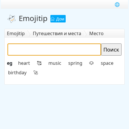
Emojitip
Дом
Emojitip
Путешествия и места
Место
потенциала
eg
heart
music
spring
space
🥰
🐶
birthday
🚀