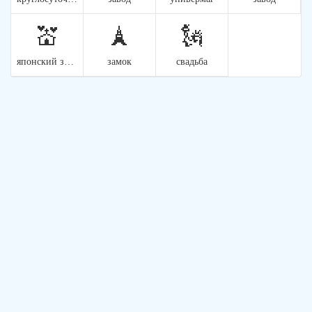
💒
🗼
🗽
японский замок
замок
свадьба