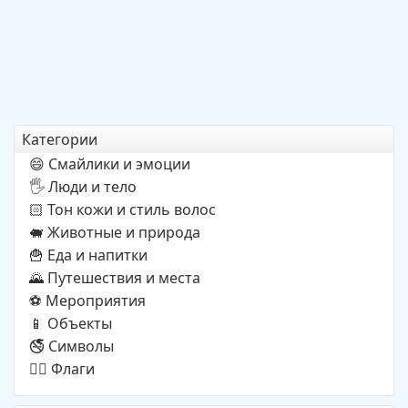
Категории
Смайлики и эмоции
😄
Люди и тело
🖐️
Тон кожи и стиль волос
🏻
Животные и природа
🐖
Еда и напитки
🍟
Путешествия и места
🌄
Мероприятия
⚽
Объекты
📱
Символы
🚭
Флаги
🏳️‍🌈